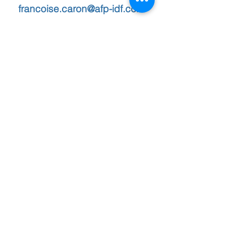
francoise.caron@afp-idf.com
Contactez-nous !
Soutenez l'association
29 - 60 - 62 rue des Pâtis - 95520 OSNY
06.31.13.03.84
Présidente : Francoise CARON
francoise.caron@afp-idf.com